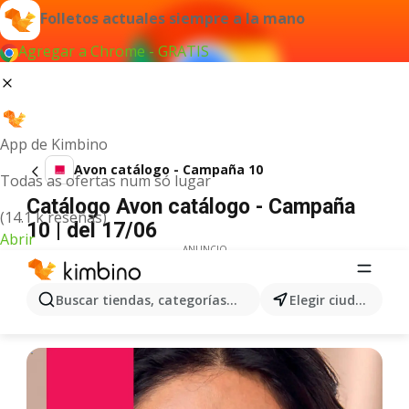
Folletos actuales siempre a la mano
Agregar a Chrome - GRATIS
App de Kimbino
Avon catálogo - Campaña 10
Todas as ofertas num só lugar
Catálogo Avon catálogo - Campaña
(14.1 k reseñas)
10 | del 17/06
Abrir
ANUNCIO
Buscar tiendas, categorías, productos...
Elegir ciudad