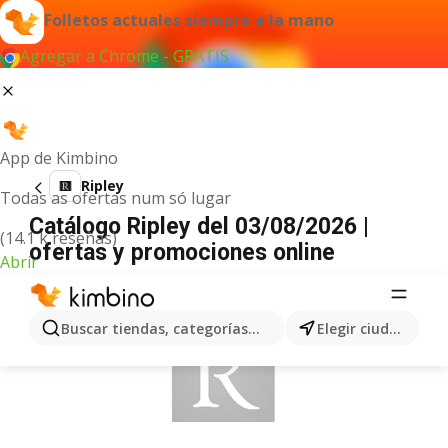
Folletos actuales siempre a la mano
Agregar a Chrome - GRATIS
App de Kimbino
Ripley
Todas as ofertas num só lugar
Catálogo Ripley del 03/08/2026 |
(14.1 k reseñas)
ofertas y promociones online
Abrir
ANUNCIO
Buscar tiendas, categorías, productos...
Elegir ciudad