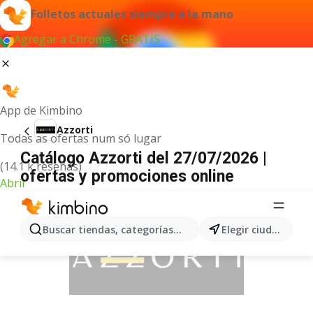
Folletos actuales siempre a la mano
Agregar a Chrome - GRATIS
App de Kimbino
Azzorti
Todas as ofertas num só lugar
Catálogo Azzorti del 27/07/2026 |
(14.1 k reseñas)
ofertas y promociones online
Abrir
ANUNCIO
Buscar tiendas, categorías, productos...
Elegir ciudad