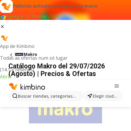
Folletos actuales siempre a la mano
Agregar a Chrome - GRATIS
App de Kimbino
Makro
Todas as ofertas num só lugar
Catálogo Makro del 29/07/2026
(14.1 k reseñas)
(Agosto) | Precios & Ofertas
Abrir
ANUNCIO
Buscar tiendas, categorías, productos...
Elegir ciudad