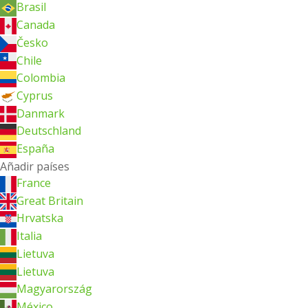
Brasil
Canada
Česko
Chile
Colombia
Cyprus
Danmark
Deutschland
España
Añadir países
France
Great Britain
Hrvatska
Italia
Lietuva
Lietuva
Magyarország
México