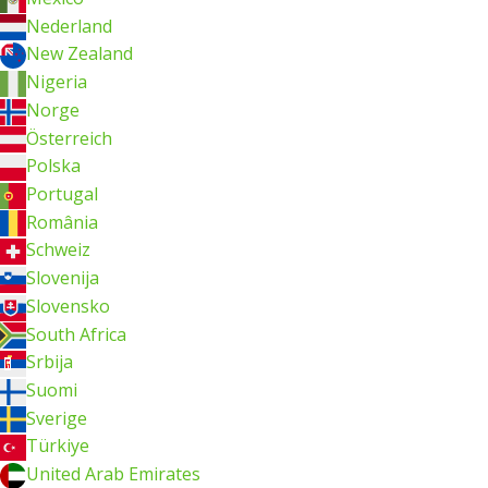
Nederland
New Zealand
Nigeria
Norge
Österreich
Polska
Portugal
România
Schweiz
Slovenija
Slovensko
South Africa
Srbija
Suomi
Sverige
Türkiye
United Arab Emirates