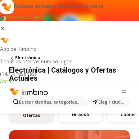
Folletos actuales siempre a la mano
Agregar a Chrome - GRATIS
App de Kimbino
Electrónica
Todas as ofertas num só lugar
Electrónica | Catálogos y Ofertas
(14.1 k reseñas)
Actuales
Abrir
Buscar tiendas, categorías, productos...
Elegir ciudad
Hiraoka
Coolbox
Ofertas