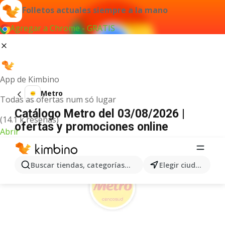
Folletos actuales siempre a la mano
Agregar a Chrome - GRATIS
App de Kimbino
Metro
Todas as ofertas num só lugar
Catálogo Metro del 03/08/2026 |
(14.1 k reseñas)
ofertas y promociones online
Abrir
ANUNCIO
Buscar tiendas, categorías, productos...
Elegir ciudad