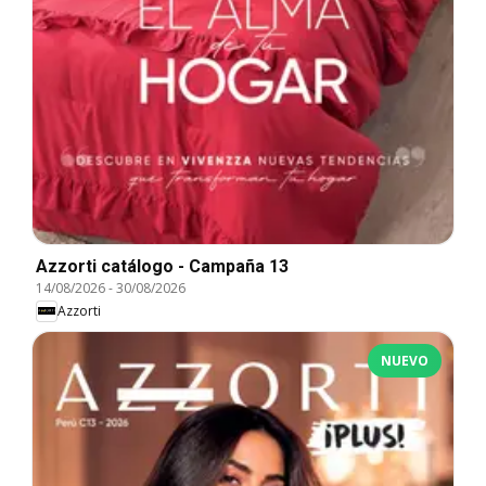
Azzorti catálogo - Campaña 13
14/08/2026
-
30/08/2026
Azzorti
NUEVO