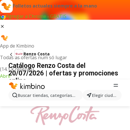
Folletos actuales siempre a la mano
Agregar a Chrome - GRATIS
App de Kimbino
Renzo Costa
Todas as ofertas num só lugar
Catálogo Renzo Costa del
(14.1 k reseñas)
20/07/2026 | ofertas y promociones
Abrir
online
ANUNCIO
Buscar tiendas, categorías, productos...
Elegir ciudad