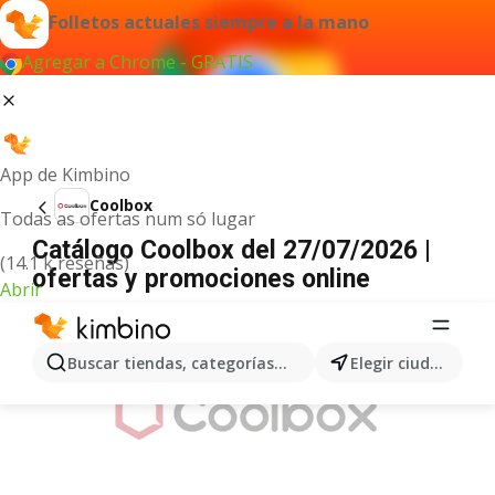
Folletos actuales siempre a la mano
Agregar a Chrome - GRATIS
App de Kimbino
Coolbox
Todas as ofertas num só lugar
Catálogo Coolbox del 27/07/2026 |
(14.1 k reseñas)
ofertas y promociones online
Abrir
ANUNCIO
Buscar tiendas, categorías, productos...
Elegir ciudad