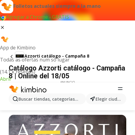
Folletos actuales siempre a la mano
Agregar a Chrome - GRATIS
App de Kimbino
Azzorti catálogo - Campaña 8
Todas as ofertas num só lugar
Catálogo Azzorti catálogo - Campaña
(14.1 k reseñas)
8 | Online del 18/05
Abrir
ANUNCIO
Buscar tiendas, categorías, productos...
Elegir ciudad