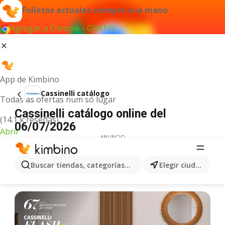
Folletos actuales siempre a la mano
Agregar a Chrome - GRATIS
App de Kimbino
Cassinelli catálogo
Todas as ofertas num só lugar
Cassinelli catálogo online del
(14.1 k reseñas)
06/07/2026
Abrir
ANUNCIO
Buscar tiendas, categorías, productos...
Elegir ciudad