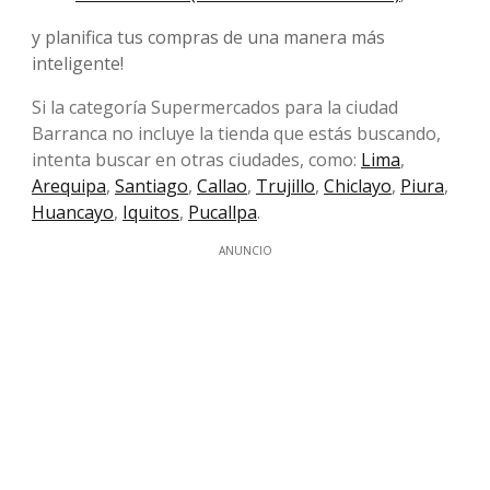
y planifica tus compras de una manera más
inteligente!
Si la categoría Supermercados para la ciudad
Barranca no incluye la tienda que estás buscando,
intenta buscar en otras ciudades, como:
Lima
,
Arequipa
,
Santiago
,
Callao
,
Trujillo
,
Chiclayo
,
Piura
,
Huancayo
,
Iquitos
,
Pucallpa
.
ANUNCIO