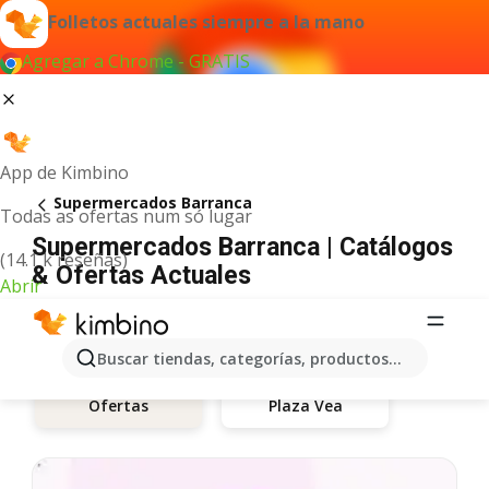
Folletos actuales siempre a la mano
Agregar a Chrome - GRATIS
App de Kimbino
Supermercados Barranca
Todas as ofertas num só lugar
Supermercados Barranca | Catálogos
(14.1 k reseñas)
& Ofertas Actuales
Abrir
Buscar tiendas, categorías, productos...
Plaza Vea
Ofertas