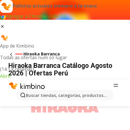
Folletos actuales siempre a la mano
Agregar a Chrome - GRATIS
App de Kimbino
Hiraoka Barranca
Todas as ofertas num só lugar
Hiraoka Barranca Catálogo Agosto
(14.1 k reseñas)
2026 | Ofertas Perú
Abrir
ANUNCIO
Buscar tiendas, categorías, productos...