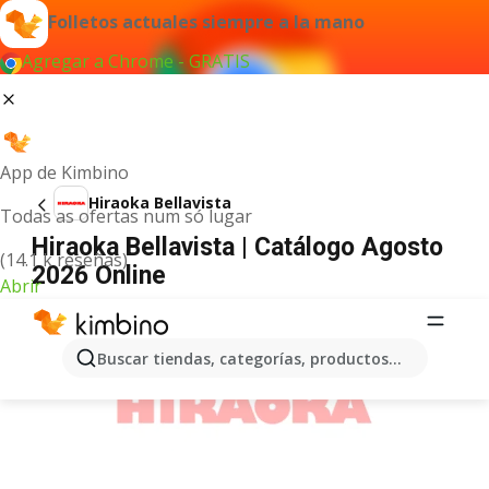
Folletos actuales siempre a la mano
Agregar a Chrome - GRATIS
App de Kimbino
Hiraoka Bellavista
Todas as ofertas num só lugar
Hiraoka Bellavista | Catálogo Agosto
(14.1 k reseñas)
2026 Online
Abrir
ANUNCIO
Buscar tiendas, categorías, productos...