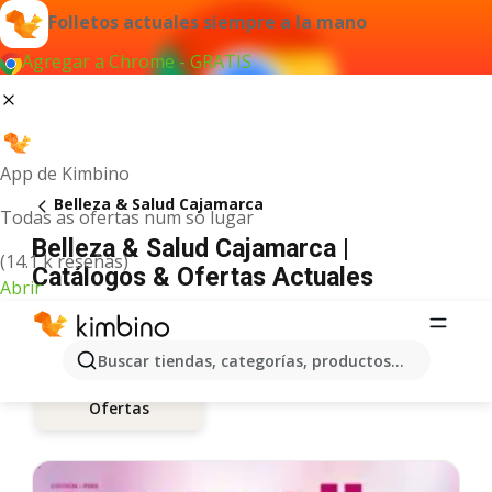
Folletos actuales siempre a la mano
Agregar a Chrome - GRATIS
App de Kimbino
Belleza & Salud Cajamarca
Todas as ofertas num só lugar
Belleza & Salud Cajamarca |
(14.1 k reseñas)
Catálogos & Ofertas Actuales
Abrir
Buscar tiendas, categorías, productos...
Ofertas