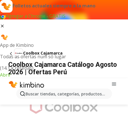
Folletos actuales siempre a la mano
Agregar a Chrome - GRATIS
App de Kimbino
Coolbox Cajamarca
Todas as ofertas num só lugar
Coolbox Cajamarca Catálogo Agosto
(14.1 k reseñas)
2026 | Ofertas Perú
Abrir
ANUNCIO
Buscar tiendas, categorías, productos...