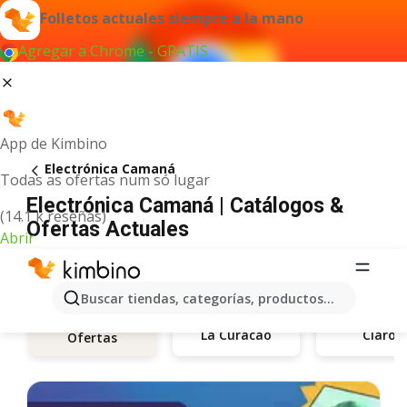
Folletos actuales siempre a la mano
Agregar a Chrome - GRATIS
App de Kimbino
Electrónica Camaná
Todas as ofertas num só lugar
Electrónica Camaná | Catálogos &
(14.1 k reseñas)
Ofertas Actuales
Abrir
Buscar tiendas, categorías, productos...
La Curacao
Claro
Ofertas