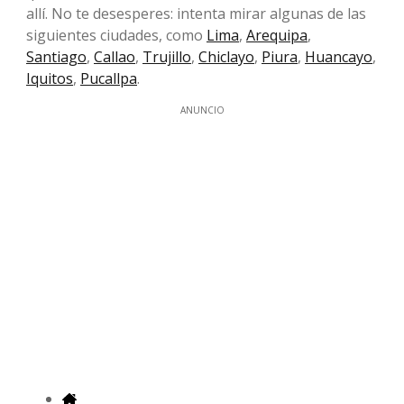
allí. No te desesperes: intenta mirar algunas de las
siguientes ciudades, como
Lima
,
Arequipa
,
Santiago
,
Callao
,
Trujillo
,
Chiclayo
,
Piura
,
Huancayo
,
Iquitos
,
Pucallpa
.
ANUNCIO