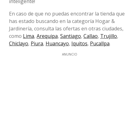
inteligente!
En caso de que no puedas encontrar la tienda que
has estado buscando en la categoría Hogar &
Jardinería, consulta las ofertas en otras ciudades,
como
Lima
,
Arequipa
,
Santiago
,
Callao
,
Trujillo
,
Chiclayo
,
Piura
,
Huancayo
,
Iquitos
,
Pucallpa
.
ANUNCIO