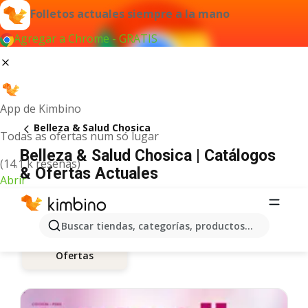
Folletos actuales siempre a la mano
Agregar a Chrome - GRATIS
App de Kimbino
Belleza & Salud Chosica
Todas as ofertas num só lugar
Belleza & Salud Chosica | Catálogos
(14.1 k reseñas)
& Ofertas Actuales
Abrir
Buscar tiendas, categorías, productos...
Ofertas