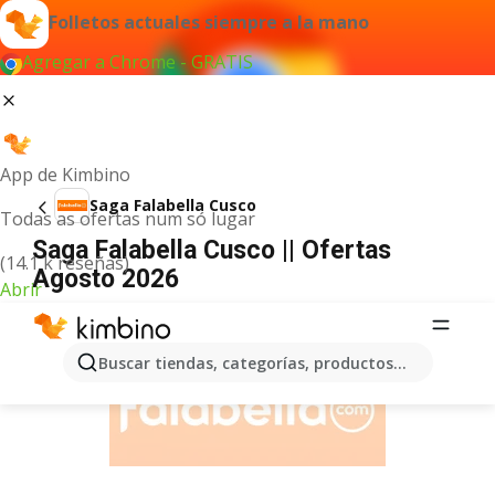
Folletos actuales siempre a la mano
Agregar a Chrome - GRATIS
App de Kimbino
Saga Falabella Cusco
Todas as ofertas num só lugar
Saga Falabella Cusco || Ofertas
(14.1 k reseñas)
Agosto 2026
Abrir
ANUNCIO
Buscar tiendas, categorías, productos...