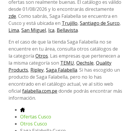
ofertas son realmente buenas. El catálogo es válido
desde 01/08/2026 y lo encontrarás directamente
zde
. Como sabrás, Saga Falabella se encuentra en
Cusco y está ubicada en
Trujillo
,
Santiago de Surco
,
Lima
,
San Miguel
,
Ica
,
Bellavista
.
En el caso de que la tienda Saga Falabella no se
encuentre en tu área, consulta otros catálogos de
la categoría
Otros
. Las empresas que pertenecen a
la misma categoría son
TEMU
,
Oechsle
,
Quality
Products
,
Ripley
,
Saga Falabella
. Si has escogido un
producto de Saga Falabella, pero no lo has
encontrado en el catálogo actual, ve al sitio web
oficial
falabella.com.pe
donde podrás encontrar más
información.
Ofertas Cusco
Otros Cusco
Saga Falabella Cusco