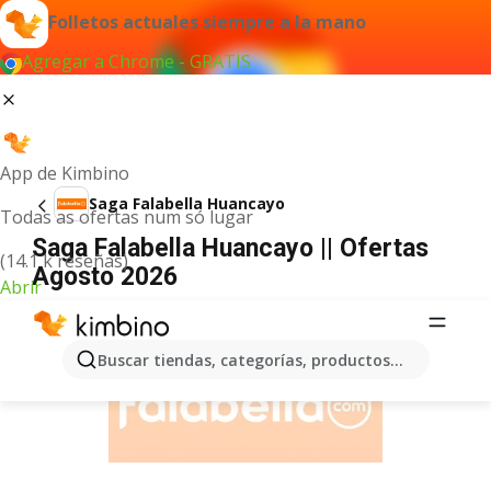
Folletos actuales siempre a la mano
Agregar a Chrome - GRATIS
App de Kimbino
Saga Falabella Huancayo
Todas as ofertas num só lugar
Saga Falabella Huancayo || Ofertas
(14.1 k reseñas)
Agosto 2026
Abrir
ANUNCIO
Buscar tiendas, categorías, productos...