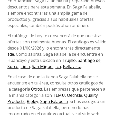
En Huancayo, Saga Falabella ha preparado nuevos
descuentos para esta semana. En Saga Falabella,
siempre encontrarás una amplia gama de
productos y, gracias a sus habituales ofertas
especiales, también podrás ahorrar dinero.
El catálogo de hoy te convencerá de que nuestras
ofertas son realmente buenas. El catálogo es válido
desde 01/08/2026 y lo encontrarás directamente
zde
. Como sabrás, Saga Falabella se encuentra en
Huancayo y está ubicada en
Trujillo
,
Santiago de
Surco
,
Lima
,
San Miguel
,
Ica
,
Bellavista
.
En el caso de que la tienda Saga Falabella no se
encuentre en tu área, consulta otros catálogos de
la categoría
Otros
. Las empresas que pertenecen a
la misma categoría son
TEMU
,
Oechsle
,
Quality
Products
,
Ripley
,
Saga Falabella
. Si has escogido un
producto de Saga Falabella, pero no lo has
encontrado en el catálogo actual, ve al sitio web