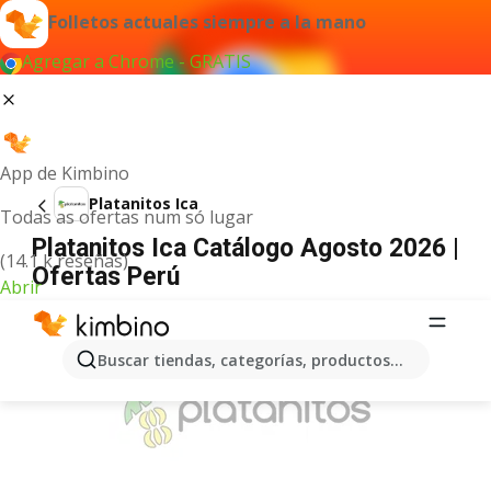
Folletos actuales siempre a la mano
Agregar a Chrome - GRATIS
App de Kimbino
Platanitos Ica
Todas as ofertas num só lugar
Platanitos Ica Catálogo Agosto 2026 |
(14.1 k reseñas)
Ofertas Perú
Abrir
ANUNCIO
Buscar tiendas, categorías, productos...