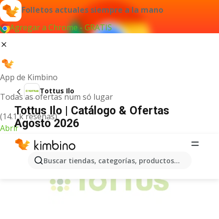
Folletos actuales siempre a la mano
Agregar a Chrome - GRATIS
App de Kimbino
Tottus Ilo
Todas as ofertas num só lugar
Tottus Ilo | Catálogo & Ofertas
(14.1 k reseñas)
Agosto 2026
Abrir
ANUNCIO
Buscar tiendas, categorías, productos...