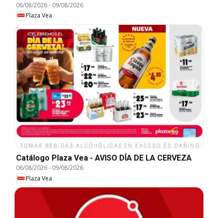
06/08/2026
-
09/08/2026
Plaza Vea
Catálogo Plaza Vea - AVISO DÍA DE LA CERVEZA
06/08/2026
-
09/08/2026
Plaza Vea