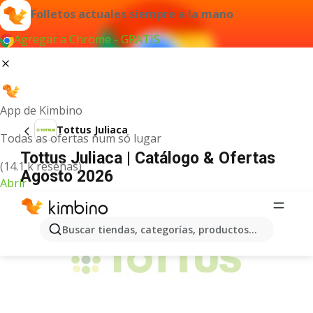
Folletos actuales siempre a la mano
Agregar a Chrome - GRATIS
App de Kimbino
Tottus Juliaca
Todas as ofertas num só lugar
Tottus Juliaca | Catálogo & Ofertas
(14.1 k reseñas)
Agosto 2026
Abrir
ANUNCIO
Buscar tiendas, categorías, productos...