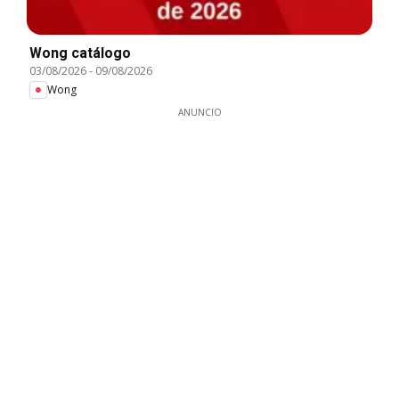
Wong catálogo
03/08/2026
-
09/08/2026
Wong
ANUNCIO