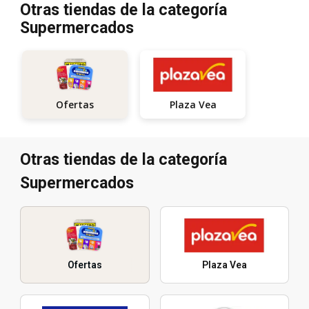
Otras tiendas de la categoría
Supermercados
Plaza Vea
Ofertas
Otras tiendas de la categoría
Supermercados
Ofertas
Plaza Vea