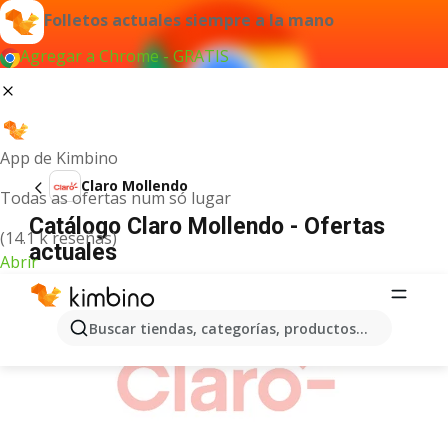
Folletos actuales siempre a la mano
Agregar a Chrome - GRATIS
App de Kimbino
Claro Mollendo
Todas as ofertas num só lugar
Catálogo Claro Mollendo - Ofertas
(14.1 k reseñas)
actuales
Abrir
ANUNCIO
Buscar tiendas, categorías, productos...