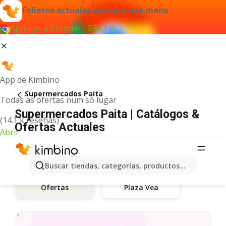
Folletos actuales siempre a la mano
Agregar a Chrome - GRATIS
App de Kimbino
Supermercados Paita
Todas as ofertas num só lugar
Supermercados Paita | Catálogos &
(14.1 k reseñas)
Ofertas Actuales
Abrir
Buscar tiendas, categorías, productos...
Plaza Vea
Ofertas