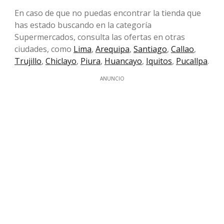
En caso de que no puedas encontrar la tienda que
has estado buscando en la categoría
Supermercados, consulta las ofertas en otras
ciudades, como
Lima
,
Arequipa
,
Santiago
,
Callao
,
Trujillo
,
Chiclayo
,
Piura
,
Huancayo
,
Iquitos
,
Pucallpa
.
ANUNCIO