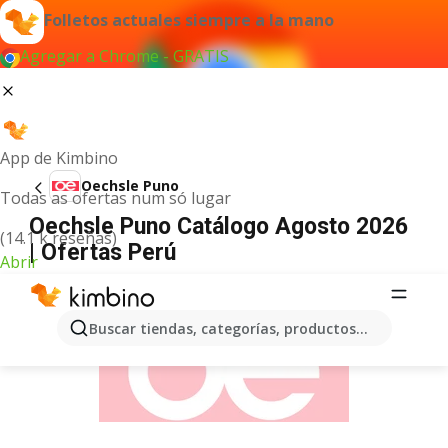
Folletos actuales siempre a la mano
Agregar a Chrome - GRATIS
App de Kimbino
Oechsle Puno
Todas as ofertas num só lugar
Oechsle Puno Catálogo Agosto 2026
(14.1 k reseñas)
| Ofertas Perú
Abrir
ANUNCIO
Buscar tiendas, categorías, productos...