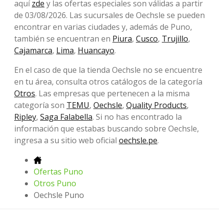
aquí
zde
y las ofertas especiales son válidas a partir
de 03/08/2026. Las sucursales de Oechsle se pueden
encontrar en varias ciudades y, además de Puno,
también se encuentran en
Piura
,
Cusco
,
Trujillo
,
Cajamarca
,
Lima
,
Huancayo
.
En el caso de que la tienda Oechsle no se encuentre
en tu área, consulta otros catálogos de la categoría
Otros
. Las empresas que pertenecen a la misma
categoría son
TEMU
,
Oechsle
,
Quality Products
,
Ripley
,
Saga Falabella
. Si no has encontrado la
información que estabas buscando sobre Oechsle,
ingresa a su sitio web oficial
oechsle.pe
.
Ofertas Puno
Otros Puno
Oechsle Puno