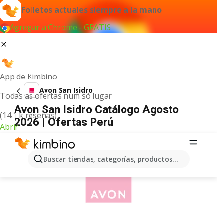
Folletos actuales siempre a la mano
Agregar a Chrome - GRATIS
App de Kimbino
Avon San Isidro
Todas as ofertas num só lugar
Avon San Isidro Catálogo Agosto
(14.1 k reseñas)
2026 | Ofertas Perú
Abrir
ANUNCIO
Buscar tiendas, categorías, productos...