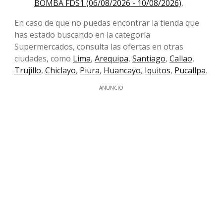
BOMBA FDS1 (06/08/2026 - 10/08/2026)
,
En caso de que no puedas encontrar la tienda que
has estado buscando en la categoría
Supermercados, consulta las ofertas en otras
ciudades, como
Lima
,
Arequipa
,
Santiago
,
Callao
,
Trujillo
,
Chiclayo
,
Piura
,
Huancayo
,
Iquitos
,
Pucallpa
.
ANUNCIO