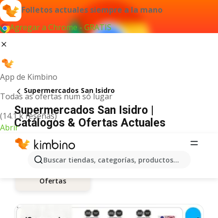
Folletos actuales siempre a la mano
Agregar a Chrome - GRATIS
App de Kimbino
Supermercados San Isidro
Todas as ofertas num só lugar
Supermercados San Isidro |
(14.1 k reseñas)
Catálogos & Ofertas Actuales
Abrir
Buscar tiendas, categorías, productos...
Ofertas