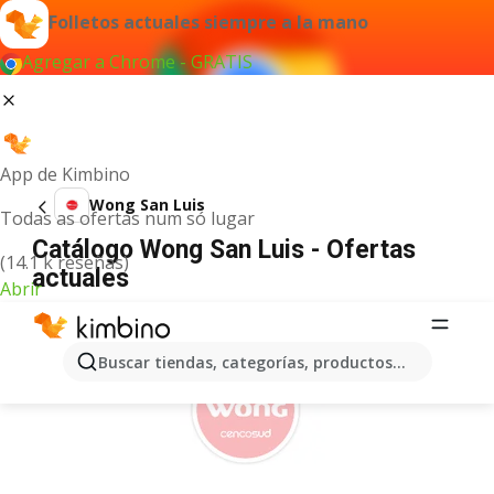
Folletos actuales siempre a la mano
Agregar a Chrome - GRATIS
App de Kimbino
Wong San Luis
Todas as ofertas num só lugar
Catálogo Wong San Luis - Ofertas
(14.1 k reseñas)
actuales
Abrir
ANUNCIO
Buscar tiendas, categorías, productos...