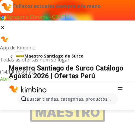
Folletos actuales siempre a la mano
Agregar a Chrome - GRATIS
App de Kimbino
Maestro Santiago de Surco
Todas as ofertas num só lugar
Maestro Santiago de Surco Catálogo
(14.1 k reseñas)
Agosto 2026 | Ofertas Perú
Abrir
ANUNCIO
Buscar tiendas, categorías, productos...