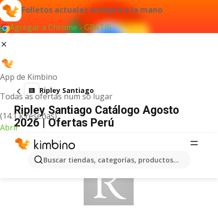
Folletos actuales siempre a la mano
Agregar a Chrome - GRATIS
App de Kimbino
Ripley Santiago
Todas as ofertas num só lugar
Ripley Santiago Catálogo Agosto
(14.1 k reseñas)
2026 | Ofertas Perú
Abrir
ANUNCIO
Buscar tiendas, categorías, productos...