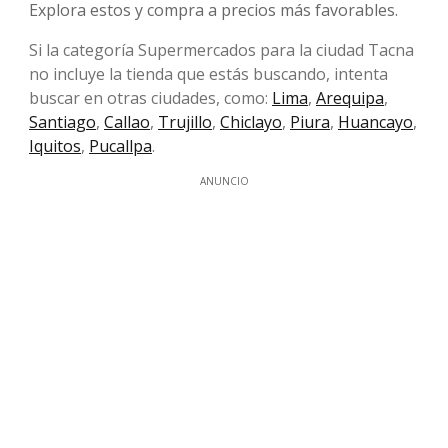
Explora estos y compra a precios más favorables.
Si la categoría Supermercados para la ciudad Tacna
no incluye la tienda que estás buscando, intenta
buscar en otras ciudades, como:
Lima
,
Arequipa
,
Santiago
,
Callao
,
Trujillo
,
Chiclayo
,
Piura
,
Huancayo
,
Iquitos
,
Pucallpa
.
ANUNCIO