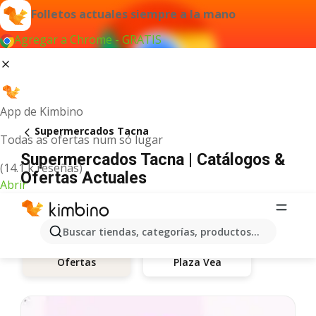
Folletos actuales siempre a la mano
Agregar a Chrome - GRATIS
App de Kimbino
Supermercados Tacna
Todas as ofertas num só lugar
Supermercados Tacna | Catálogos &
(14.1 k reseñas)
Ofertas Actuales
Abrir
Buscar tiendas, categorías, productos...
Plaza Vea
Ofertas