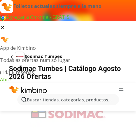
Folletos actuales siempre a la mano
Agregar a Chrome - GRATIS
App de Kimbino
Sodimac Tumbes
Todas as ofertas num só lugar
Sodimac Tumbes | Catálogo Agosto
(14.1 k reseñas)
2026 Ofertas
Abrir
ANUNCIO
Buscar tiendas, categorías, productos...