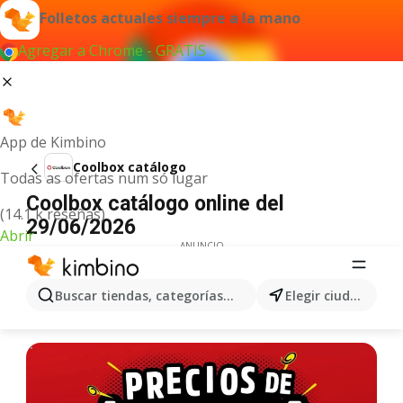
Folletos actuales siempre a la mano
Agregar a Chrome - GRATIS
App de Kimbino
Coolbox catálogo
Todas as ofertas num só lugar
Coolbox catálogo online del
(14.1 k reseñas)
29/06/2026
Abrir
ANUNCIO
Buscar tiendas, categorías, productos...
Elegir ciudad