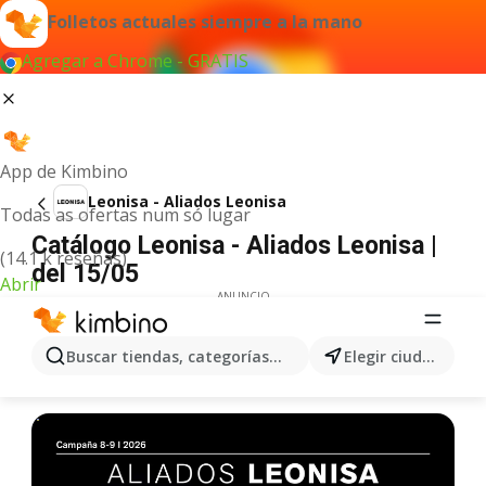
Folletos actuales siempre a la mano
Agregar a Chrome - GRATIS
App de Kimbino
Leonisa - Aliados Leonisa
Todas as ofertas num só lugar
Catálogo Leonisa - Aliados Leonisa |
(14.1 k reseñas)
del 15/05
Abrir
ANUNCIO
Buscar tiendas, categorías, productos...
Elegir ciudad