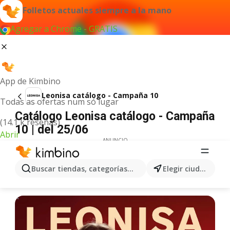
Folletos actuales siempre a la mano
Agregar a Chrome - GRATIS
App de Kimbino
Leonisa catálogo - Campaña 10
Todas as ofertas num só lugar
Catálogo Leonisa catálogo - Campaña
(14.1 k reseñas)
10 | del 25/06
Abrir
ANUNCIO
Buscar tiendas, categorías, productos...
Elegir ciudad