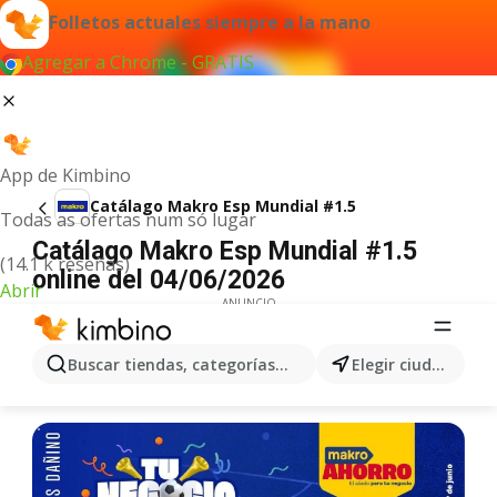
Folletos actuales siempre a la mano
Agregar a Chrome - GRATIS
App de Kimbino
Catálago Makro Esp Mundial #1.5
Todas as ofertas num só lugar
Catálago Makro Esp Mundial #1.5
(14.1 k reseñas)
online del 04/06/2026
Abrir
ANUNCIO
Buscar tiendas, categorías, productos...
Elegir ciudad