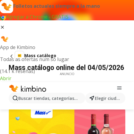
Folletos actuales siempre a la mano
Agregar a Chrome - GRATIS
App de Kimbino
Mass catálogo
Todas as ofertas num só lugar
Mass catálogo online del 04/05/2026
(14.1 k reseñas)
ANUNCIO
Abrir
Buscar tiendas, categorías, productos...
Elegir ciudad