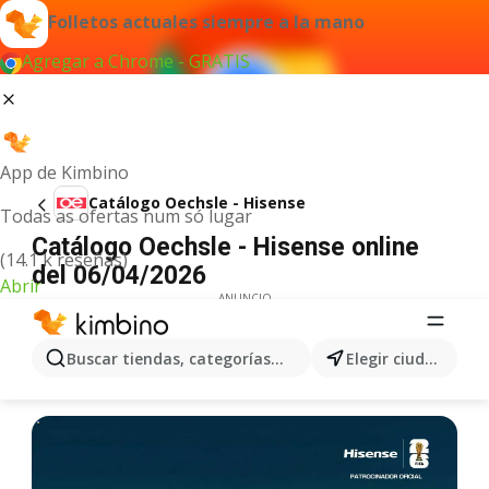
Folletos actuales siempre a la mano
Agregar a Chrome - GRATIS
App de Kimbino
Catálogo Oechsle - Hisense
Todas as ofertas num só lugar
Catálogo Oechsle - Hisense online
(14.1 k reseñas)
del 06/04/2026
Abrir
ANUNCIO
Buscar tiendas, categorías, productos...
Elegir ciudad