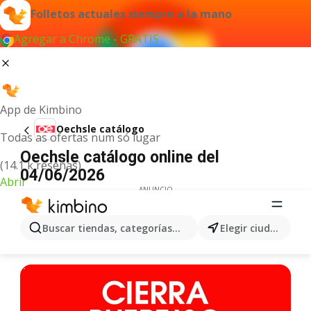
Folletos actuales siempre a la mano
Agregar a Chrome - GRATIS
App de Kimbino
Oechsle catálogo
Todas as ofertas num só lugar
Oechsle catálogo online del
(14.1 k reseñas)
04/06/2026
Abrir
ANUNCIO
Buscar tiendas, categorías, productos...
Elegir ciudad