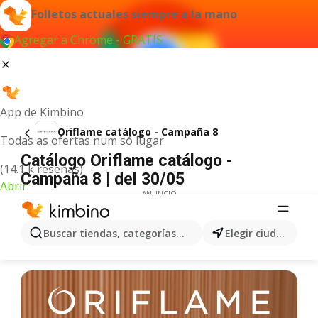
Folletos actuales siempre a la mano
Agregar a Chrome - GRATIS
App de Kimbino
Oriflame catálogo - Campaña 8
Todas as ofertas num só lugar
Catálogo Oriflame catálogo -
(14.1 k reseñas)
Campaña 8 | del 30/05
Abrir
ANUNCIO
Buscar tiendas, categorías, productos...
Elegir ciudad