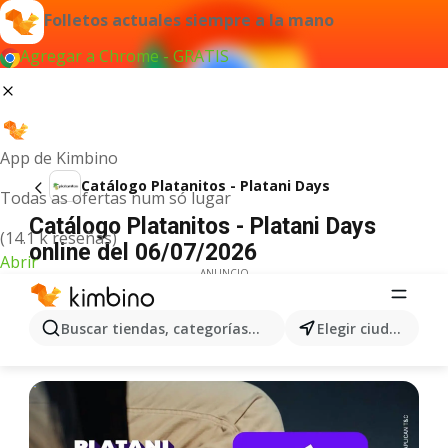
Folletos actuales siempre a la mano
Agregar a Chrome - GRATIS
App de Kimbino
Catálogo Platanitos - Platani Days
Todas as ofertas num só lugar
Catálogo Platanitos - Platani Days
(14.1 k reseñas)
online del 06/07/2026
Abrir
ANUNCIO
Buscar tiendas, categorías, productos...
Elegir ciudad