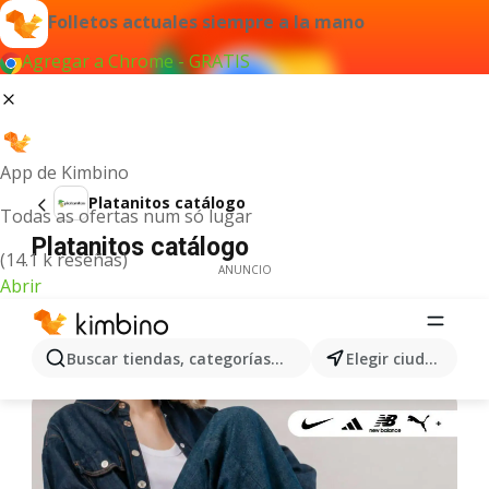
Folletos actuales siempre a la mano
Agregar a Chrome - GRATIS
App de Kimbino
Platanitos catálogo
Todas as ofertas num só lugar
Platanitos catálogo
(14.1 k reseñas)
ANUNCIO
Abrir
Buscar tiendas, categorías, productos...
Elegir ciudad