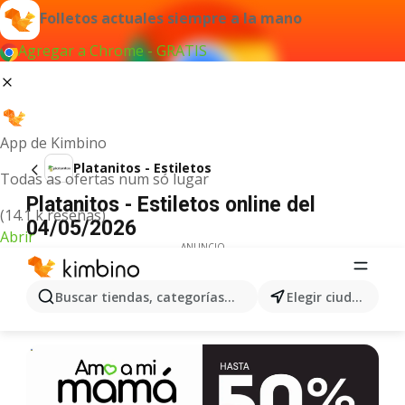
Folletos actuales siempre a la mano
Agregar a Chrome - GRATIS
App de Kimbino
Platanitos - Estiletos
Todas as ofertas num só lugar
Platanitos - Estiletos online del
(14.1 k reseñas)
04/05/2026
Abrir
ANUNCIO
Buscar tiendas, categorías, productos...
Elegir ciudad