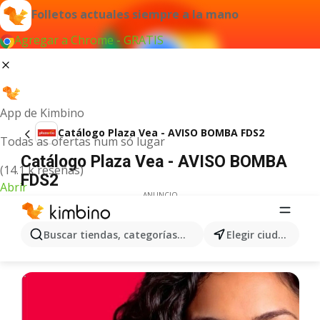
Folletos actuales siempre a la mano
Agregar a Chrome - GRATIS
App de Kimbino
Catálogo Plaza Vea - AVISO BOMBA FDS2
Todas as ofertas num só lugar
Catálogo Plaza Vea - AVISO BOMBA
(14.1 k reseñas)
FDS2
Abrir
ANUNCIO
Buscar tiendas, categorías, productos...
Elegir ciudad