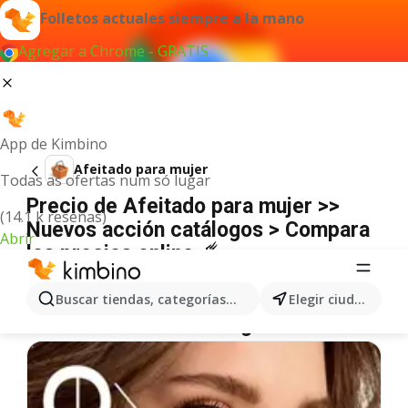
Folletos actuales siempre a la mano
Agregar a Chrome - GRATIS
App de Kimbino
Afeitado para mujer
Todas as ofertas num só lugar
Precio de Afeitado para mujer >>
(14.1 k reseñas)
Nuevos acción catálogos > Compara
Abrir
los precios online ☄️
No hemos encontrado resultados para este
término.
Buscar tiendas, categorías, productos...
Elegir ciudad
Más ofertas en la categoría