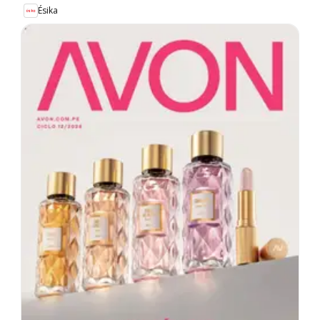
Ésika