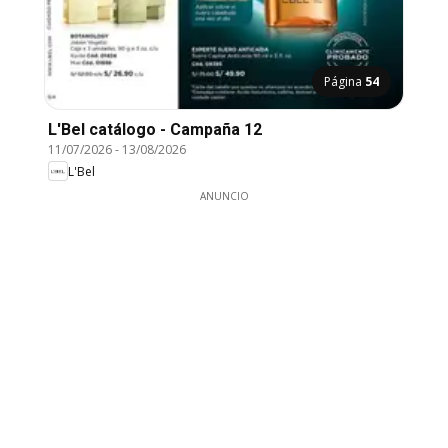
Página
54
L'Bel catálogo - Campaña 12
11/07/2026
-
13/08/2026
L'Bel
ANUNCIO