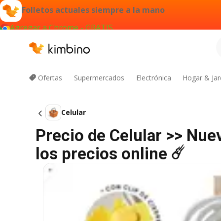
Folletos actuales siempre a la mano
Agregar a Chrome - GRATIS
Ofertas
Supermercados
Electrónica
Hogar & Jar
Celular
Precio de Celular >> Nu
los precios online ☄️