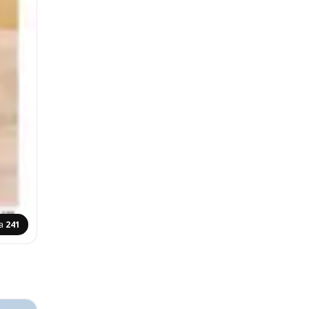
na
241