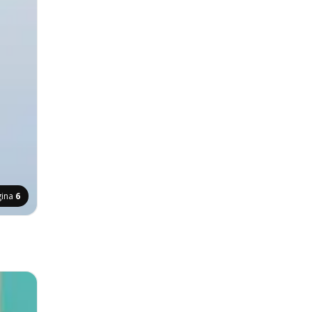
gina
6