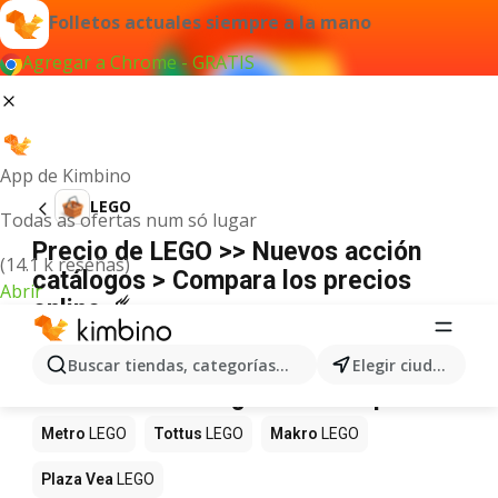
Folletos actuales siempre a la mano
Agregar a Chrome - GRATIS
App de Kimbino
LEGO
Todas as ofertas num só lugar
Precio de LEGO >> Nuevos acción
(14.1 k reseñas)
catálogos > Compara los precios
Abrir
online ☄️
No hemos encontrado resultados para este
término.
Buscar tiendas, categorías, productos...
Elegir ciudad
LEGO en oferta - ¿Dónde comprarlo?
Metro
LEGO
Tottus
LEGO
Makro
LEGO
Plaza Vea
LEGO